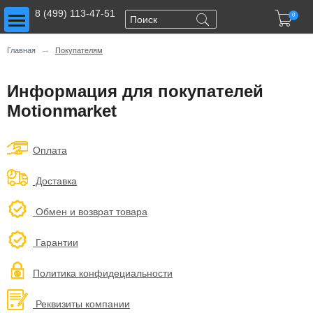
Toggle main menu visibility
8 (499) 113-47-51

0
→
Главная
Покупателям
Информация для покупателей
Motionmarket
Оплата
Доставка
Обмен и возврат товара
Гарантии
Политика конфидециальности
Реквизиты компании