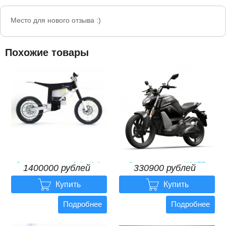
Место для нового отзыва :)
Похожие товары
Электромотоцикл Cake Kalk
Электромотоцикл WHITE
1400000 рублей
330900 рублей
Race
SIBERIA SUPER SOCO TS
STREET HUNTER


1400000
рублей
330900
рублей
Купить
Купить
Подробнее
Подробнее