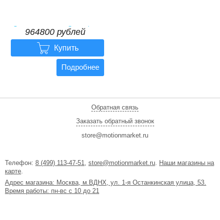
Электромотоцикл Sunnytimes
964800 рублей
Chopper

964800
рублей
Купить
Подробнее
Обратная связь
Заказать обратный звонок
store@motionmarket.ru
Телефон:
8 (499) 113-47-51
,
store@motionmarket.ru
.
Наши магазины на
карте
.
Адрес магазина: Москва, м.ВДНХ, ул. 1-я Останкинская улица, 53.
Время работы: пн-вс с 10 до 21
Официально не является публичной офертой