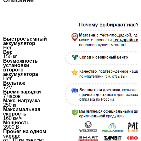
Описание
Характеристики
Быстросъемный
аккумулятор
Нет
Вес
150 кг
Возможность
установки
второго
аккумулятора
Нет
Вольтаж
72V
Время зарядки
7 часов
Макс. нагрузка
250 кг
Максимальная
скорость
160 км/ч
Мощность
3900 Вт
Пробег на одном
заряде
от 110 км зависит