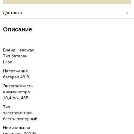
Доставка
Описание
Бренд Headway
Тип батареи
LiIon
Напряжение
батареи 48 В.
Энергоемкость
аккумулятора
10,4 А/ч, 48В
Тип
электромотора
бесколлекторный
Номинальная
мощность 700 Вт