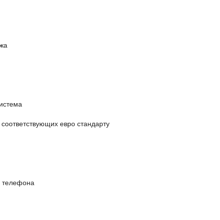
ажа
истема
 соответствующих евро стандарту
и телефона