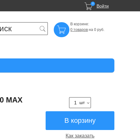

0
Войти
В корзине:

0 товаров
на 0 руб.
00 MAX
шт
Как заказать