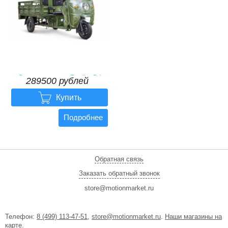
Электротрицикл Rutrike D4
289500 рублей
NEXT КАБИНА 1800
60V1200W

289500
рублей
Купить
Подробнее
Обратная связь
Заказать обратный звонок
store@motionmarket.ru
Телефон:
8 (499) 113-47-51
,
store@motionmarket.ru
.
Наши магазины на
карте
.