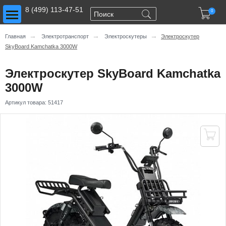
Toggle main menu visibility
8 (499) 113-47-51

0
→
→
→
Главная
Электротранспорт
Электроскутеры
Электроскутер
SkyBoard Kamchatka 3000W
Электроскутер SkyBoard Kamchatka
3000W
Артикул товара:
51417
