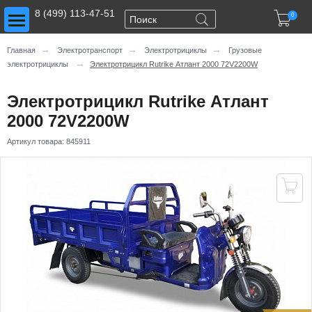
Toggle main menu visibility
8 (499) 113-47-51

0
→
→
→
Главная
Электротранспорт
Электротрициклы
Грузовые
→
электротрициклы
Электротрицикл Rutrike Атлант 2000 72V2200W
Электротрицикл Rutrike Атлант
2000 72V2200W
Артикул товара:
845911
