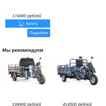
Электротрицикл Rutrike Gelbert
174990 рублей
Lich 48V/60V 600Вт

174990
рублей
Купить
Подробнее
Мы рекомендуем
Грузовой электротрицикл
Грузовой электротрицикл
199900 рублей
414500 рублей