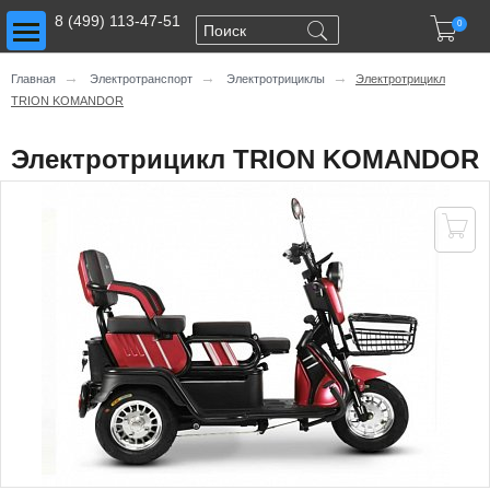
Toggle main menu visibility
8 (499) 113-47-51

0
→
→
→
Главная
Электротранспорт
Электротрициклы
Электротрицикл
TRION KOMANDOR
Электротрицикл TRION KOMANDOR
