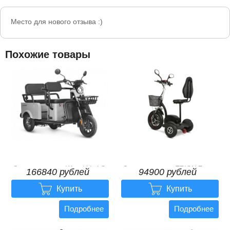
Место для нового отзыва :)
Похожие товары
Электротрицикл Wanshida LC-
Электротрицикл TRION Zappy
166840 рублей
94900 рублей
F150 60V 1000Вт
GO PRO Li-ION


166840
рублей
94900
рублей
Купить
Купить
Подробнее
Подробнее