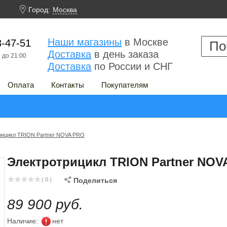

Город:
Москва
Наши магазины
в Москве
3-47-51
Доставка
в день заказа
 до 21:00
Доставка
по России и СНГ
Оплата
Контакты
Покупателям
рицикл TRION Partner NOVA PRO
Электротрицикл TRION Partner NOV
( 0 )

Поделиться
89 900 руб.
Наличие:
нет