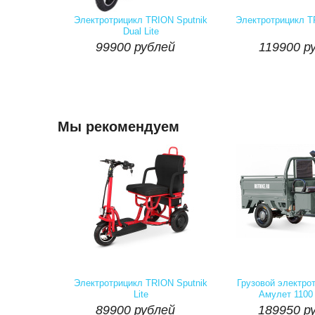
Артикул:
Наличие::
Есть
Артикул:
На
99900 рублей
119900 р
Электротрицикл TRION Sputnik
Электротрицикл 
Dual Lite

99900
рублей
119900
ру
шт
Купить
шт
Мы рекомендуем
Артикул:
Наличие::
Есть
Артикул:
На
89900 рублей
189950 р
Электротрицикл TRION Sputnik
Грузовой электрот
Lite
Амулет 1100

89900 рублей
189950 р
шт
Купить
шт