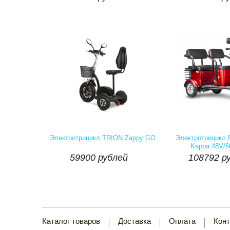
Артикул:
Наличие::
Есть
Артикул:
На
59900 рублей
108792 р
Электротрицикл TRION Zappy GO
Электротрицикл R
Kappa 48V/6

59900 рублей
108792 р
шт
Купить
шт
Каталог товаров
Доставка
Оплата
Кон