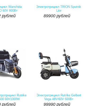
Наличие::
Есть
Артикул:
Наличие::
Есть
 рублей
89900 рублей
ицикл Wanshida
Электротрицикл TRION Sputnik
 60V 800Вт
Lite


2
рублей
89900
рублей
Купить
шт
Купить
Наличие::
Есть
Артикул:
Наличие::
Есть
 рублей
99990 рублей
тротрицикл Rutrike
Электротрицикл Rutrike Gelbert
500 60V1000W
Vega 48V/60V 600Вт


 рублей
99990 рублей
Купить
шт
Купить