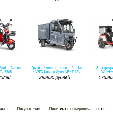
личие::
Есть
Артикул:
Наличие::
Есть
Артикул:
ублей
399990 рублей
175992
utrike Gelbert
Грузовой электротрицикл Rutrike
Электротр
0V 650Вт
КАРГО Кабина Дуал NEXT 72V
DOUHAO
2000W


ублей
399990 рублей
175992
Купить
шт
Купить
шт
такты
Покупателям
Политика конфиденциальности