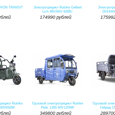
личие::
Есть
Артикул:
Наличие::
Есть
Артикул:
ублей
174990 рублей
175992
TRION TRANSIT
Электротрицикл Rutrike Gelbert
Электротр
Lich 48V/60V 600Вт
DOUHAO


блей
174990
рублей
17599
Купить
шт
Купить
шт
личие::
Есть
Артикул:
Наличие::
Есть
Артикул:
ублей
349800 рублей
289700
рицикл Rutrike
Грузовой электротрицикл Rutrike
Грузовой элек
 60V650W
Рейс 1300 60V1200W
Гибрид 1


ублей
349800 рублей
289700
Купить
шт
Купить
шт