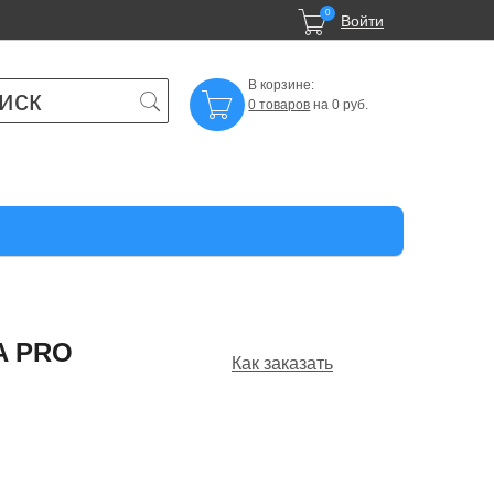

0
Войти
В корзине:

0 товаров
на 0 руб.
A PRO
Как заказать