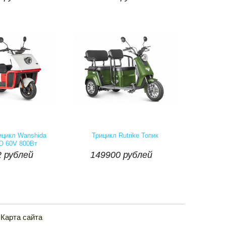
Наличие::
Есть
Артикул:
Наличие::
Есть
 рублей
149900 рублей
ицикл Wanshida
Трицикл Rutrike Топик
 60V 800Вт


 рублей
149900 рублей
Купить
шт
Купить
Карта сайта