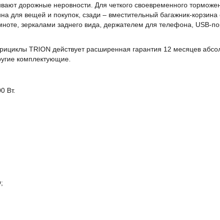
ивают дорожные неровности. Для четкого своевременного торможе
на для вещей и покупок, сзади – вместительный багажник-корзина
ноте, зеркалами заднего вида, держателем для телефона, USB-пор
отрициклы TRION действует расширенная гарантия 12 месяцев абсол
ругие комплектующие.
0 Вт.
;