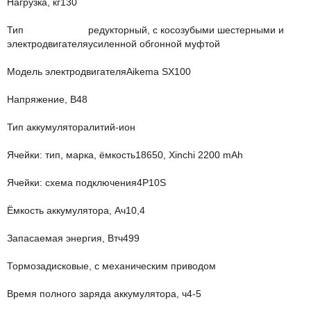
Нагрузка, кг
130
Тип
редукторный, с косозубыми шестерными и
электродвигателя
усиленной обгонной муфтой
Модель электродвигателя
Aikema SX100
Напряжение, В
48
Тип аккумулятора
литий-ион
Ячейки: тип, марка, ёмкость
18650, Xinchi 2200 mAh
Ячейки: схема подключения
4P10S
Ёмкость аккумулятора, Ач
10,4
Запасаемая энергия, Втч
499
Тормоза
дисковые, с механическим приводом
Время полного заряда аккумулятора, ч
4-5