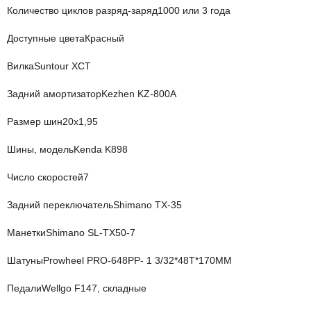
Количество циклов разряд-заряд
1000 или 3 года
Доступные цвета
Красный
Вилка
Suntour XCT
Задний амортизатор
Kezhen KZ-800A
Размер шин
20х1,95
Шины, модель
Kenda K898
Число скоростей
7
Задний переключатель
Shimano TX-35
Манетки
Shimano SL-TX50-7
Шатуны
Prowheel PRO-648PP- 1 3/32*48T*170MM
Педали
Wellgo F147, складные