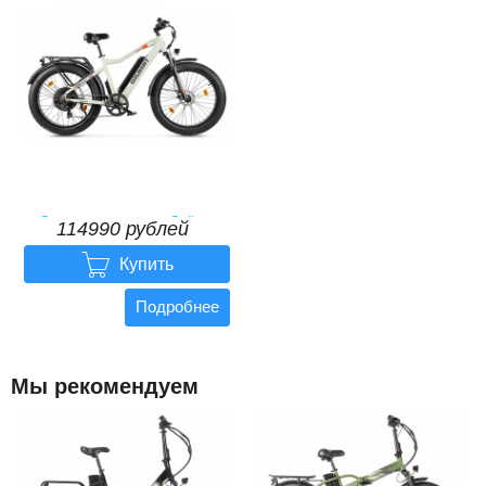
Электровелосипед Gelbert
114990 рублей
Pegas 2 ULTRA

114990
рублей
Купить
Подробнее
Мы рекомендуем