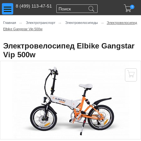
Toggle main menu visibility
8 (499) 113-47-51

0
→
→
→
Главная
Электротранспорт
Электровелосипеды
Электровелосипед
Elbike Gangstar Vip 500w
Электровелосипед Elbike Gangstar
Vip 500w
