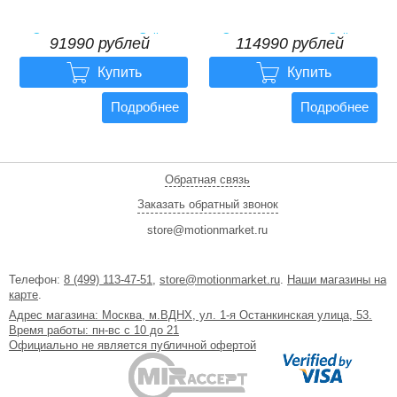
Электровелосипед Gelbert
Электровелосипед Gelbert
91990 рублей
114990 рублей
Saturn 2 PRO
Pegas 2 ULTRA


91990 рублей
114990 рублей
Купить
Купить
Подробнее
Подробнее
Обратная связь
Заказать обратный звонок
store@motionmarket.ru
Телефон:
8 (499) 113-47-51
,
store@motionmarket.ru
.
Наши магазины на
карте
.
Адрес магазина: Москва, м.ВДНХ, ул. 1-я Останкинская улица, 53.
Время работы: пн-вс с 10 до 21
Официально не является публичной офертой