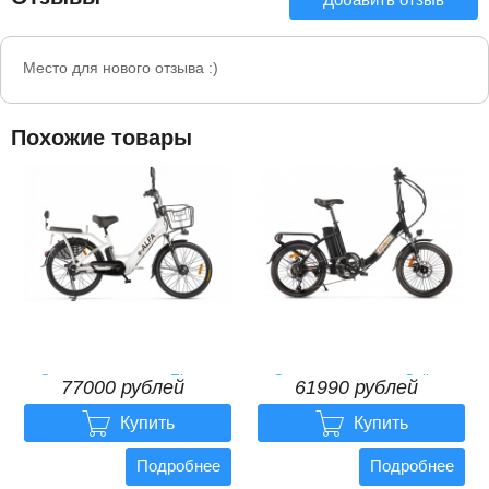
Место для нового отзыва :)
Похожие товары
Электровелосипед Eltreco
Электровелосипед Gelbert
77000 рублей
61990 рублей
GREEN CITY e-ALFA new
Dors 1 ST


77000
рублей
61990
рублей
Купить
Купить
Подробнее
Подробнее