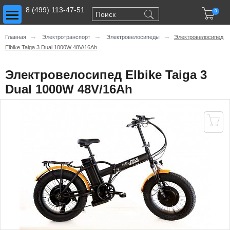
Toggle main menu visibility
8 (499) 113-47-51

0
→
→
→
Главная
Электротранспорт
Электровелосипеды
Электровелосипед
Elbike Taiga 3 Dual 1000W 48V/16Ah
Электровелосипед Elbike Taiga 3
Dual 1000W 48V/16Ah
