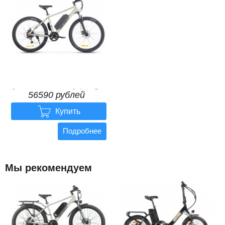
Электровелосипед Gelbert Ran
56590 рублей
1 ST

56590
рублей
Купить
Подробнее
Мы рекомендуем