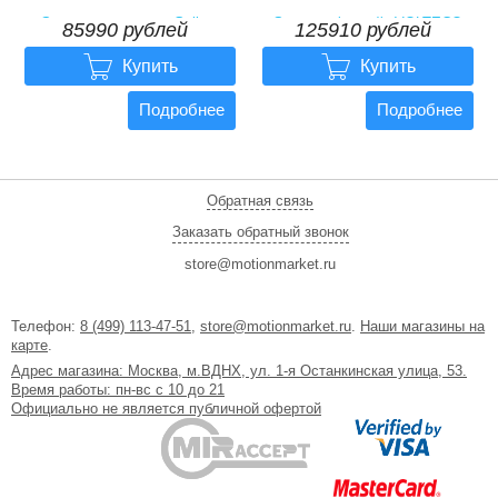
Электровелосипед Gelbert
Электро фэтбайк VOLTECO
85990 рублей
125910 рублей
Khan Monster 2
BigCat Dual Next


85990 рублей
125910 рублей
Купить
Купить
Подробнее
Подробнее
Обратная связь
Заказать обратный звонок
store@motionmarket.ru
Телефон:
8 (499) 113-47-51
,
store@motionmarket.ru
.
Наши магазины на
карте
.
Адрес магазина: Москва, м.ВДНХ, ул. 1-я Останкинская улица, 53.
Время работы: пн-вс с 10 до 21
Официально не является публичной офертой