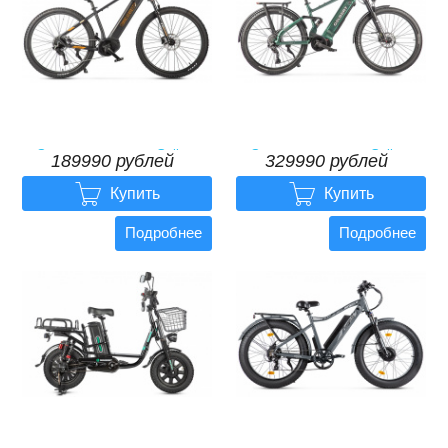
Электровелосипед Gelbert
Электровелосипед Gelbert
189990 рублей
329990 рублей
Hydra
Alcor


189990 рублей
329990 рублей
Купить
Купить
Подробнее
Подробнее