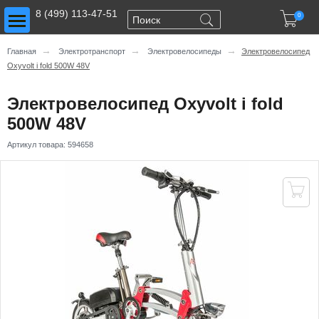
Toggle main menu visibility
8 (499) 113-47-51

0
→
→
→
Главная
Электротранспорт
Электровелосипеды
Электровелосипед
Oxyvolt i fold 500W 48V
Электровелосипед Oxyvolt i fold
500W 48V
Артикул товара:
594658
