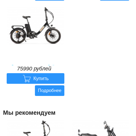
Электровелосипед Gelbert
75990 рублей
Dors 2 PRO

75990
рублей
Купить
Подробнее
Мы рекомендуем