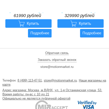
Электровелосипед Gelbert
Электровелосипед Gelbert
61990 рублей
329990 рублей
Dors 1 ST
Alcor


61990 рублей
329990 рублей
Купить
Купить
Подробнее
Подробнее
Обратная связь
Заказать обратный звонок
store@motionmarket.ru
Телефон:
8 (499) 113-47-51
,
store@motionmarket.ru
.
Наши магазины на
карте
.
Адрес магазина: Москва, м.ВДНХ, ул. 1-я Останкинская улица, 53.
Время работы: пн-вс с 10 до 21
Официально не является публичной офертой