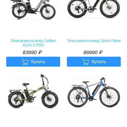
Электровелосипед Gelbert
Электровелосипед Sporto Newt
ALFA 3 PRO
83990
р.
89990
р.
83990
₽
89990
₽


Купить
Купить