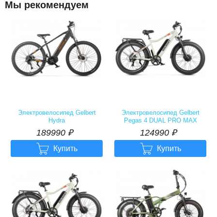
Мы рекомендуем
Электровелосипед Gelbert
Электровелосипед Gelbert
Hydra
Pegas 4 DUAL PRO MAX
189990
р.
124990
р.
189990
₽
124990
₽


Купить
Купить