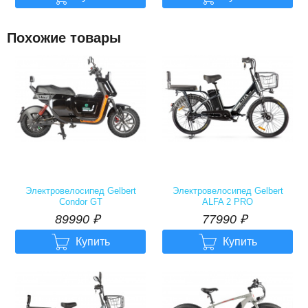
Похожие товары
Электровелосипед Gelbert
Электровелосипед Gelbert
Condor GT
ALFA 2 PRO
89990
р.
77990
р.
89990
₽
77990
₽


Купить
Купить