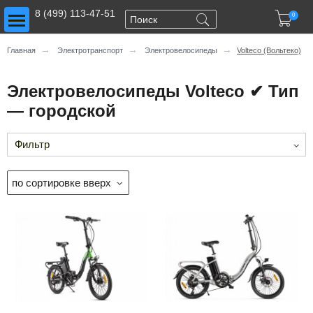
Toggle main menu visibility
8 (499) 113-47-51

0
→
→
→
Главная
Электротранспорт
Электровелосипеды
Volteco (Вольтеко)
Электровелосипеды Volteco ✔ Тип
— городской
Фильтр
по сортировке вверх