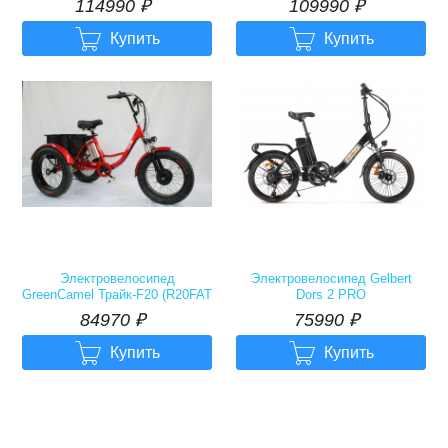
114990
р.
109990
р.
114990
₽
109990
₽


Купить
Купить
Электровелосипед
Электровелосипед Gelbert
GreenCamel Трайк-F20 (R20FAT
Dors 2 PRO
500W 48V12Ah) 7скор
84970
р.
75990
р.
84970
₽
75990
₽


Купить
Купить