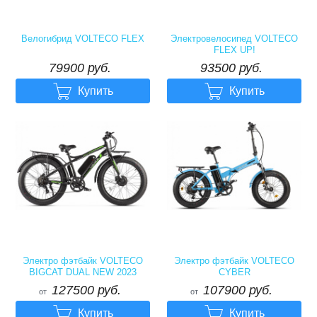
Велогибрид VOLTECO FLEX
Электровелосипед VOLTECO
FLEX UP!
79900₽
93500₽
79900 руб.
93500 руб.


Купить
Купить
Электро фэтбайк VOLTECO
Электро фэтбайк VOLTECO
BIGCAT DUAL NEW 2023
CYBER
127500₽
107900₽
127500 руб.
107900 руб.
от
от


Купить
Купить