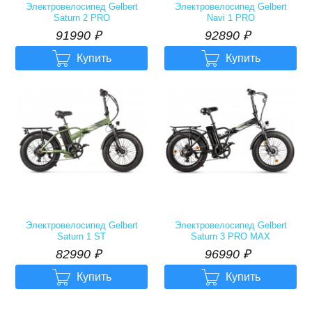
Электровелосипед Gelbert
Электровелосипед Gelbert
Saturn 2 PRO
Navi 1 PRO
91990
р.
92890
р.
91990
₽
92890
₽


Купить
Купить
Электровелосипед Gelbert
Электровелосипед Gelbert
Saturn 1 ST
Saturn 3 PRO MAX
82990
р.
96990
р.
82990
₽
96990
₽


Купить
Купить