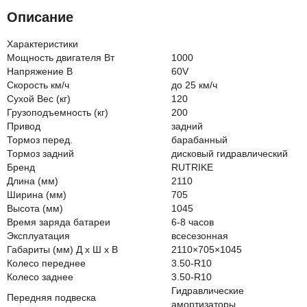
Описание
Характеристики
Мощность двигателя Вт
1000
Напряжение В
60V
Скорость км/ч
до 25 км/ч
Сухой Вес (кг)
120
Грузоподъемность (кг)
200
Привод
задний
Тормоз перед.
барабанный
Тормоз задний
дисковый гидравлический
Бренд
RUTRIKE
Длина (мм)
2110
Ширина (мм)
705
Высота (мм)
1045
Время заряда батареи
6-8 часов
Эксплуатация
всесезонная
Габариты (мм) Д x Ш x В
2110×705×1045
Колесо переднее
3.50-R10
Колесо заднее
3.50-R10
Гидравлические
Передняя подвеска
амортизаторы