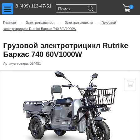
Toggle main menu visibility
8 (499) 113-47-51

0
→
→
→
Главная
Электротранспорт
Электротрициклы
Грузовой
электротрицикл Rutrike Баркас 740 60V1000W
Грузовой электротрицикл Rutrike
Баркас 740 60V1000W
Артикул товара:
024451
