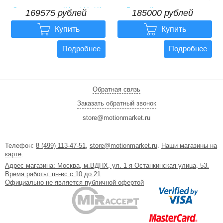
Электротрицикл Wanshida U1-
Грузовой электротрицикл
169575 рублей
185000 рублей
X 60V 800Вт
Rockwild Cargo C6


169575 рублей
185000 рублей
Купить
Купить
Подробнее
Подробнее
Обратная связь
Заказать обратный звонок
store@motionmarket.ru
Телефон:
8 (499) 113-47-51
,
store@motionmarket.ru
.
Наши магазины на
карте
.
Адрес магазина: Москва, м.ВДНХ, ул. 1-я Останкинская улица, 53.
Время работы: пн-вс с 10 до 21
Официально не является публичной офертой