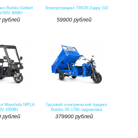
Наличие::
Есть
Артикул:
Наличие::
Есть
 рублей
59900 рублей
л Rutrike Gelbert
Электротрицикл TRION Zappy GO
V/60V 800Вт


 рублей
59900 рублей
Купить
шт
Купить
Наличие::
Есть
Артикул:
Наличие::
Есть
 рублей
379900 рублей
кл Wanshida NIPLA
Грузовой электрический трицикл
0V 1000Вт
Rutrike D5 1700 гидравлика


 рублей
379900 рублей
Купить
шт
Купить