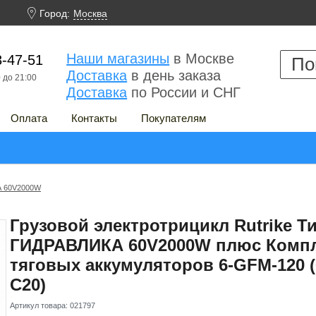

Город:
Москва
Наши магазины
в Москве
3-47-51
Доставка
в день заказа
 до 21:00
Доставка
по России и СНГ
Оплата
Контакты
Покупателям
КА 60V2000W
Грузовой электротрицикл Rutrike Ти
ГИДРАВЛИКА 60V2000W плюс Комп
тяговых аккумуляторов 6-GFM-120 
C20)
Артикул товара:
021797