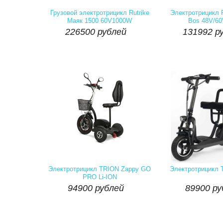
Артикул:
Наличие::
Есть
Артикул:
На
226500 рублей
131992 р
Грузовой электротрицикл Rutrike
Электротрицикл R
Маяк 1500 60V1000W
Bos 48V/60

226500 рублей
131992 р
шт
Купить
шт
Артикул:
Наличие::
Есть
Артикул:
На
94900 рублей
89900 ру
Электротрицикл TRION Zappy GO
Электротрицикл 
PRO Li-ION

94900 рублей
89900 ру
шт
Купить
шт