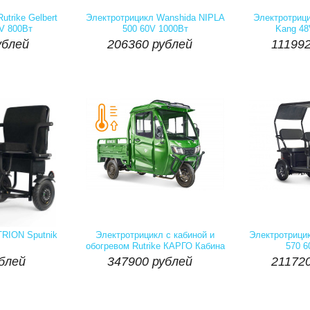
личие::
Есть
Артикул:
Наличие::
Есть
Артикул:
ублей
206360 рублей
111992
utrike Gelbert
Электротрицикл Wanshida NIPLA
Электротрицик
V 800Вт
500 60V 1000Вт
Kang 48


ублей
206360 рублей
111992
Купить
шт
Купить
шт
личие::
Есть
Артикул:
Наличие::
Есть
Артикул:
блей
347900 рублей
211720
TRION Sputnik
Электротрицикл с кабиной и
Электротрици
обогревом Rutrike КАРГО Кабина
570 6
1500 60V 1000W


блей
347900 рублей
211720
Купить
шт
Купить
шт