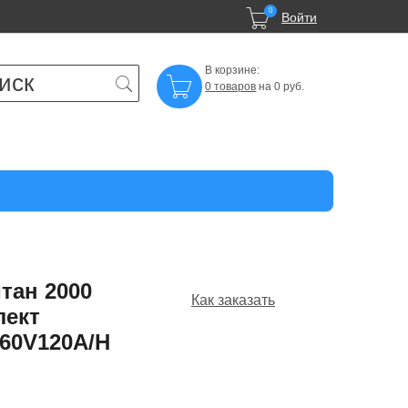

0
Войти
В корзине:

0 товаров
на 0 руб.
тан 2000
Как заказать
лект
(60V120A/H