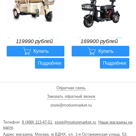
Электротрицикл Rutrike Gelbert
Электротрицикл WHITE
119990 рублей
169900 рублей
Atlas 48V/60V 600Вт
SIBERIA SIBTRIKE L 2000W


119990 рублей
169900 рублей
Купить
Купить
Подробнее
Подробнее
Обратная связь
Заказать обратный звонок
store@motionmarket.ru
Телефон:
8 (499) 113-47-51
,
store@motionmarket.ru
.
Наши магазины на
карте
.
Адрес магазина: Москва, м.ВДНХ, ул. 1-я Останкинская улица, 53.