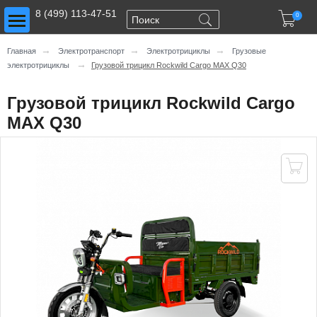
Toggle main menu visibility
8 (499) 113-47-51

0
→
→
→
Главная
Электротранспорт
Электротрициклы
Грузовые
→
электротрициклы
Грузовой трицикл Rockwild Cargo MAX Q30
Грузовой трицикл Rockwild Cargo
MAX Q30
