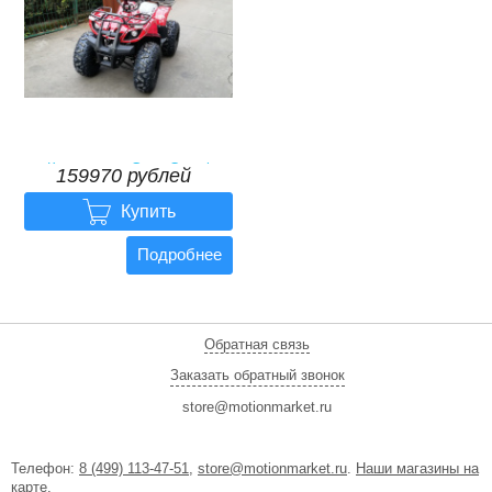
Квадроцикл GreenCamel
159970 рублей
Атакама T320 (48V20Ah 1000W
R8)

159970
рублей
Купить
Подробнее
Обратная связь
Заказать обратный звонок
store@motionmarket.ru
Телефон:
8 (499) 113-47-51
,
store@motionmarket.ru
.
Наши магазины на
карте
.