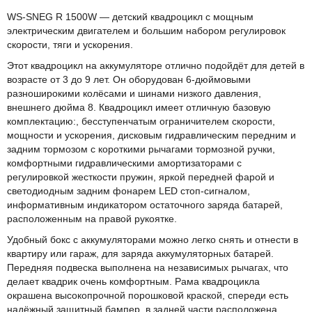
WS-SNEG R 1500W — детский квадроцикл с мощным
электрическим двигателем и большим набором регулировок
скорости, тяги и ускорения.
Этот квадроцикл на аккумуляторе отлично подойдёт для детей в
возрасте от 3 до 9 лет. Он оборудован 6-дюймовыми
разноширокими колёсами и шинами низкого давления,
внешнего дюйма 8. Квадроцикл имеет отличную базовую
комплектацию:, бесступенчатым ограничителем скорости,
мощности и ускорения, дисковым гидравлическим передним и
задним тормозом с короткими рычагами тормозной ручки,
комфортными гидравлическими амортизаторами с
регулировкой жесткости пружин, яркой передней фарой и
светодиодным задним фонарем LED стоп-сигналом,
информативным индикатором остаточного заряда батарей,
расположенным на правой рукоятке.
Удобный бокс с аккумуляторами можно легко снять и отнести в
квартиру или гараж, для заряда аккумуляторных батарей.
Передняя подвеска выполнена на независимых рычагах, что
делает квадрик очень комфортным. Рама квадроцикла
окрашена высокопрочной порошковой краской, спереди есть
надёжный защитный бампер, в задней части расположена