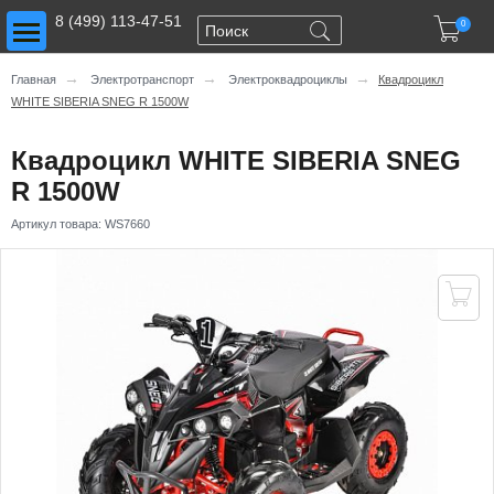
Toggle main menu visibility
8 (499) 113-47-51

0
→
→
→
Главная
Электротранспорт
Электроквадроциклы
Квадроцикл
WHITE SIBERIA SNEG R 1500W
Квадроцикл WHITE SIBERIA SNEG
R 1500W
Артикул товара:
WS7660
