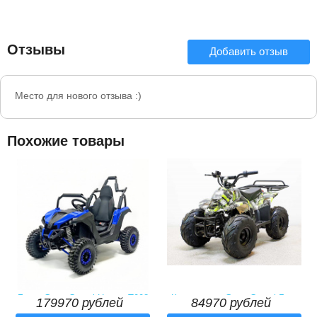
Отзывы
Добавить отзыв
Место для нового отзыва :)
Похожие товары
Багги GreenCamel Намиб T008
Квадроцикл GreenCamel Гоби
179970 рублей
84970 рублей
(48V20Ah 1200W R6 Дифф)
K51 (36V 800W R7 Цепь)