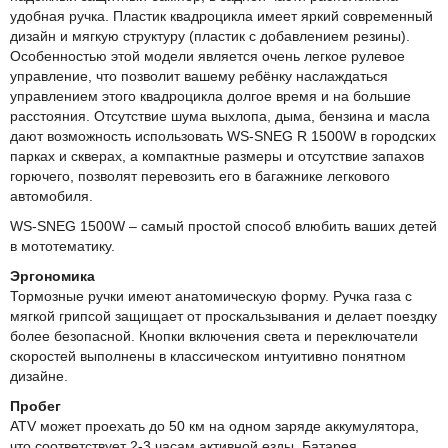
удобная ручка. Пластик квадроцикла имеет яркий современный
дизайн и мягкую структуру (пластик с добавлением резины).
Особенностью этой модели является очень легкое рулевое
управление, что позволит вашему ребёнку наслаждаться
управлением этого квадроцикла долгое время и на большие
расстояния. Отсутствие шума выхлопа, дыма, бензина и масла
дают возможность использовать WS-SNEG R 1500W в городских
парках и скверах, а компактные размеры и отсутствие запахов
горючего, позволят перевозить его в багажнике легкового
автомобиля.
WS-SNEG 1500W – самый простой способ влюбить ваших детей
в мототематику.
Эргономика
Тормозные ручки имеют анатомическую форму. Ручка газа с
мягкой грипсой защищает от проскальзывания и делает поездку
более безопасной. Кнопки включения света и переключатели
скоростей выполнены в классическом интуитивно понятном
дизайне.
Пробег
ATV может проехать до 50 км на одном заряде аккумулятора,
что соответствует 2-3 часам активной езды. Батарея