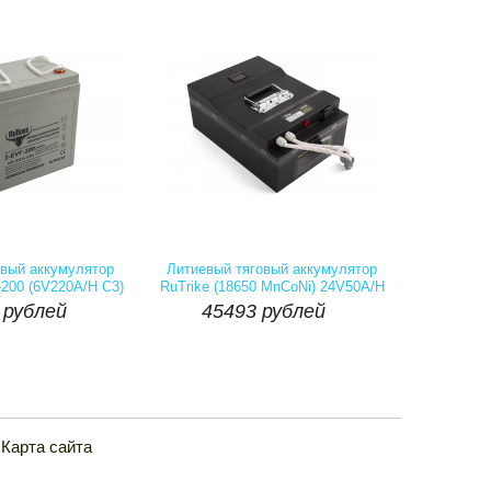
Наличие::
Есть
Артикул:
Наличие::
Есть
 рублей
45493 рублей
евый аккумулятор
Литиевый тяговый аккумулятор
-200 (6V220A/H C3)
RuTrike (18650 MnCoNi) 24V50A/H


рублей
45493
рублей
Купить
шт
Купить
Карта сайта