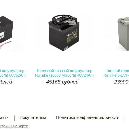
личие::
Есть
Артикул:
Наличие::
Есть
Артикул:
ублей
45168 рублей
23990
й аккумулятор
Литиевый тяговый аккумулятор
Тяговый гел
CoNi) 60V52A/H
RuTrike (18650 MnCoNi) 48V24A/H
RuTrike 3-EVF


блей
45168
рублей
23990
Купить
шт
Купить
шт
такты
Покупателям
Политика конфиденциальности
газины на карте
.