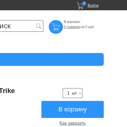

0
Войти
В корзине:

0 товаров
на 0 руб.
rike
шт
Как заказать