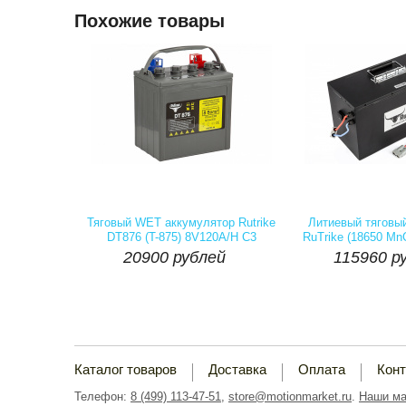
Похожие товары
Артикул:
Наличие::
Есть
Артикул:
На
20900 рублей
115960 р
Тяговый WET аккумулятор Rutrike
Литиевый тяговы
DT876 (T-875) 8V120A/H C3
RuTrike (18650 Mn

20900
рублей
115960
ру
шт
Купить
шт
Каталог товаров
Доставка
Оплата
Кон
Телефон:
8 (499) 113-47-51
,
store@motionmarket.ru
.
Наши ма