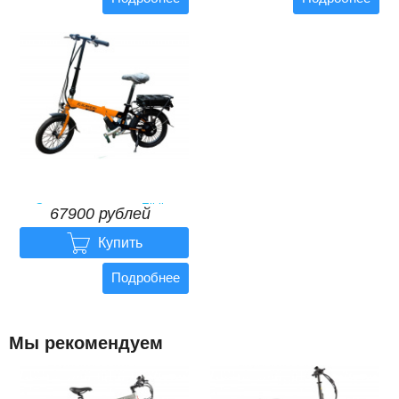
Электровелосипед Elbike
67900 рублей
POBEDA St

67900
рублей
Купить
Подробнее
Мы рекомендуем