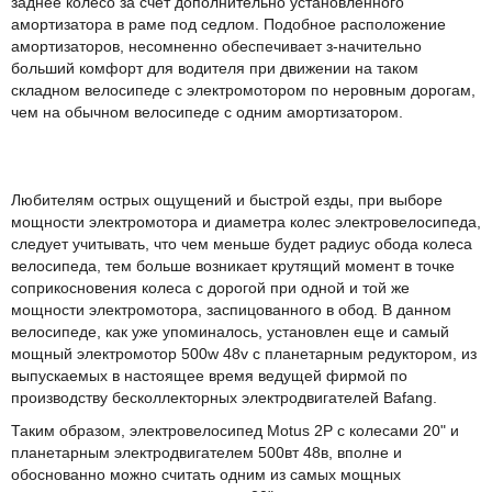
заднее колесо за счет дополнительно установленного
амортизатора в раме под седлом. Подобное расположение
амортизаторов, несомненно обеспечивает з-начительно
больший комфорт для водителя при движении на таком
складном велосипеде с электромотором по неровным дорогам,
чем на обычном велосипеде с одним амортизатором.
Любителям острых ощущений и быстрой езды, при выборе
мощности электромотора и диаметра колес электровелосипеда,
следует учитывать, что чем меньше будет радиус обода колеса
велосипеда, тем больше возникает крутящий момент в точке
соприкосновения колеса с дорогой при одной и той же
мощности электромотора, заспицованного в обод. В данном
велосипеде, как уже упоминалось, установлен еще и самый
мощный электромотор 500w 48v с планетарным редуктором, из
выпускаемых в настоящее время ведущей фирмой по
производству бесколлекторных электродвигателей Bafang.
Таким образом, электровелосипед Motus 2P с колесами 20" и
планетарным электродвигателем 500вт 48в, вполне и
обоснованно можно считать одним из самых мощных