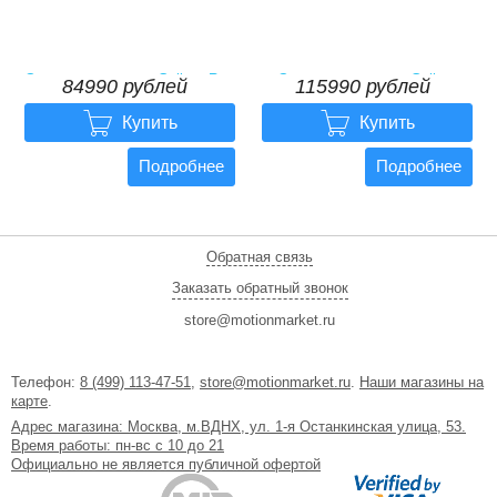
Электровелосипед Gelbert Ran
Электровелосипед Gelbert
84990 рублей
115990 рублей
4 PRO
Saturn 5 ULTRA


84990 рублей
115990 рублей
Купить
Купить
Подробнее
Подробнее
Обратная связь
Заказать обратный звонок
store@motionmarket.ru
Телефон:
8 (499) 113-47-51
,
store@motionmarket.ru
.
Наши магазины на
карте
.
Адрес магазина: Москва, м.ВДНХ, ул. 1-я Останкинская улица, 53.
Время работы: пн-вс с 10 до 21
Официально не является публичной офертой