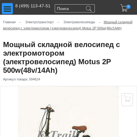
Toggle main menu visibility
8 (499) 113-47-51

0
→
→
→
Главная
Электротранспорт
Электровелосипеды
Мощный складной
велосипед с электромотором (электровелосипед) Motus 2P 500w(48v/14Ah)
Мощный складной велосипед с
электромотором
(электровелосипед) Motus 2P
500w(48v/14Ah)
Артикул товара:
594624
