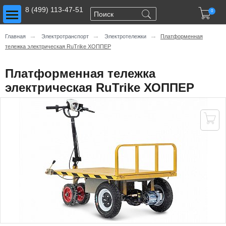
Toggle main menu visibility
8 (499) 113-47-51

0
→
→
→
Главная
Электротранспорт
Электротележки
Платформенная
тележка электрическая RuTrike ХОППЕР
Платформенная тележка
электрическая RuTrike ХОППЕР
