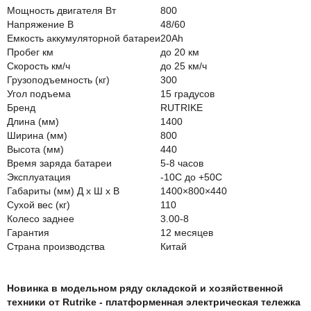
Мощность двигателя Вт
800
Напряжение В
48/60
Емкость аккумуляторной батареи
20Ah
Пробег км
до 20 км
Скорость км/ч
до 25 км/ч
Грузоподъемность (кг)
300
Угол подъема
15 градусов
Бренд
RUTRIKE
Длина (мм)
1400
Ширина (мм)
800
Высота (мм)
440
Время заряда батареи
5-8 часов
Эксплуатация
-10С до +50С
Габариты (мм) Д x Ш x В
1400×800×440
Сухой вес (кг)
110
Колесо заднее
3.00-8
Гарантия
12 месяцев
Страна производства
Китай
Новинка в модельном ряду складской и хозяйственной
техники от Rutrike - платформенная электрическая тележка