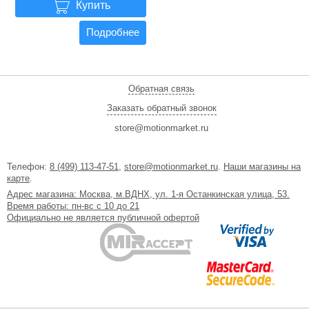

314900
рублей
Купить
Подробнее
Обратная связь
Заказать обратный звонок
store@motionmarket.ru
Телефон:
8 (499) 113-47-51
,
store@motionmarket.ru
.
Наши магазины на
карте
.
Адрес магазина: Москва, м.ВДНХ, ул. 1-я Останкинская улица, 53.
Время работы: пн-вс с 10 до 21
Официально не является публичной офертой