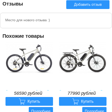
Отзывы
Добавить отзыв
Место для нового отзыва :)
Похожие товары
Электровелосипед Gelbert Ran
Электровелосипед Gelbert Ran
56590 рублей
77990 рублей
1 ST
3 PRO


56590
рублей
77990
рублей
Купить
Купить
Подробнее
Подробнее