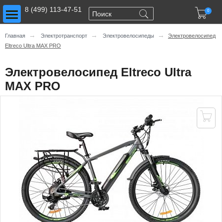
Toggle main menu visibility
8 (499) 113-47-51

0
→
→
→
Главная
Электротранспорт
Электровелосипеды
Электровелосипед
Eltreco Ultra MAX PRO
Электровелосипед Eltreco Ultra
MAX PRO
