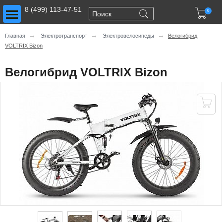
Toggle main menu visibility
8 (499) 113-47-51

0
→
→
→
Главная
Электротранспорт
Электровелосипеды
Велогибрид
VOLTRIX Bizon
Велогибрид VOLTRIX Bizon
