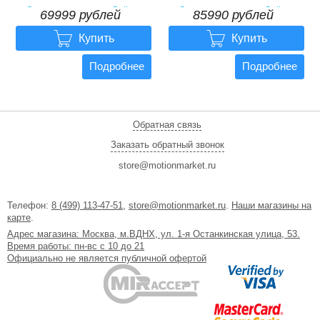
Электровелосипед Gelbert
Электровелосипед Gelbert
69999 рублей
85990 рублей
Khan 2
Khan Monster 2


69999 рублей
85990 рублей
Купить
Купить
Подробнее
Подробнее
Обратная связь
Заказать обратный звонок
store@motionmarket.ru
Телефон:
8 (499) 113-47-51
,
store@motionmarket.ru
.
Наши магазины на
карте
.
Адрес магазина: Москва, м.ВДНХ, ул. 1-я Останкинская улица, 53.
Время работы: пн-вс с 10 до 21
Официально не является публичной офертой