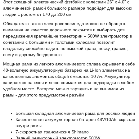
Этот складной электрический фэтбайк с колёсами 26" х 4.0" с
алюминиевой рамой большого размера подойдёт для высоких
людей с ростом от 170 до 200 см.
Обладателю такого электровелосипеда можно не обращать
внимания на качество дорожного покрытия и выбирать для
передвижения кратчайшие траектории – 500W электромотор в
сочетании с большими и толстыми колёсами позволит
владельцу спокойно ездить по высокой траве, песку, гравию,
снегу и другому бездорожью.
Мощная рама из легкого алюминиевого сплава скрывает в себе
48-вольтную аккумуляторную батарею на Li-Ion элементах на
качественных элементах общей ёмкостью 10 Ач. Аккумулятор
запирается на ключ и легко снимается для подзарядки в любом
удобном месте. Батарею можно зарядить и не вынимая из
рамы - для этого предусмотрен разъём.
Особенности модели Voltrix Bizon
Большая складная алюминиевая рама для рослых людей
Качественная аккумуляторная батарея 48V/10Ah, скрытая
внутри рамы
7-скоростная трансмиссия Shimano
Задний редукторный электромотор 500W