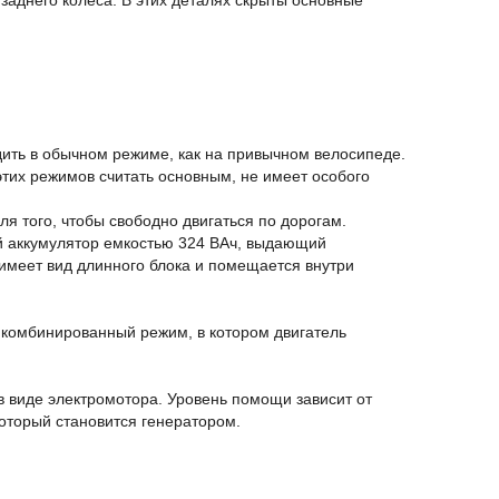
заднего колеса. В этих деталях скрыты основные
дить в обычном режиме, как на привычном велосипеде.
 этих режимов считать основным, не имеет особого
я того, чтобы свободно двигаться по дорогам.
ый аккумулятор емкостью 324 ВАч, выдающий
 имеет вид длинного блока и помещается внутри
о комбинированный режим, в котором двигатель
в виде электромотора. Уровень помощи зависит от
который становится генератором.