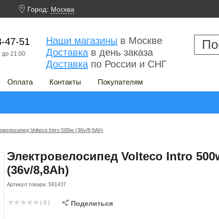

Город:
Москва
Наши магазины
в Москве
3-47-51
Доставка
в день заказа
 до 21:00
Доставка
по России и СНГ
Оплата
Контакты
Покупателям
велосипед Volteco Intro 500w (36v/8,8Ah)
Электровелосипед Volteco Intro 500
(36v/8,8Ah)
Артикул товара:
591437
( 0 )

Поделиться