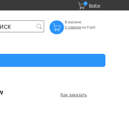

0
Войти
В корзине:

0 товаров
на 0 руб.
w
Как заказать