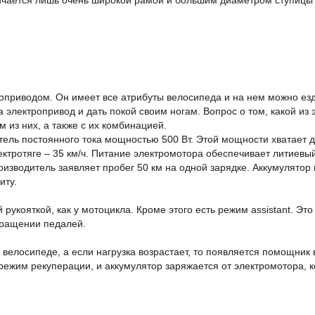
личается лишь очень широкой рамой и большим диаметром ступицы 
троприводом. Он имеет все атрибуты велосипеда и на нем можно ез
 электропривод и дать покой своим ногам. Вопрос о том, какой из
 из них, а также с их комбинацией.
ель постоянного тока мощностью 500 Вт. Этой мощности хватает дл
ектротяге – 35 км/ч. Питание электромотора обеспечивает литиев
изводитель заявляет пробег 50 км на одной зарядке. Аккумулятор
иту.
рукояткой, как у мотоцикла. Кроме этого есть режим assistant. Эт
вращении педалей.
велосипеде, а если нагрузка возрастает, то появляется помощник 
 режим рекуперации, и аккумулятор заряжается от электромотора, 