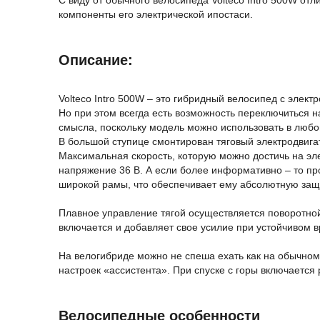
С виду от обычного велосипеда Volteco Intro 500W от
компоненты его электрической ипостаси.
Описание:
Volteco Intro 500W – это гибридный велосипед с элек
Но при этом всегда есть возможность переключиться на
смысла, поскольку модель можно использовать в любом
В большой ступице смонтирован тяговый электродвигат
Максимальная скорость, которую можно достичь на эл
напряжение 36 В. А если более информативно – то про
широкой рамы, что обеспечивает ему абсолютную защ
Плавное управление тягой осуществляется поворотной 
включается и добавляет свое усилие при устойчивом 
На велогибриде можно не спеша ехать как на обычном 
настроек «ассистента». При спуске с горы включается
Велосипедные особенности