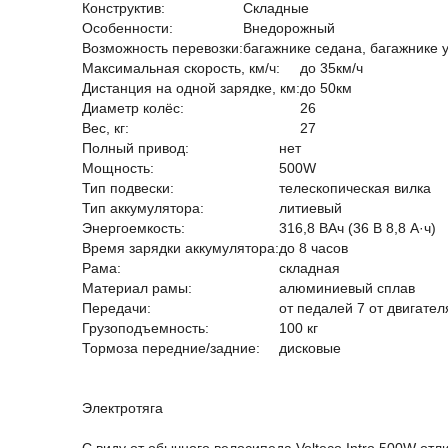
Конструктив:
Складные
Особенности:
Внедорожный
Возможность перевозки:
багажнике седана, багажнике 
Максимальная скорость, км/ч:
до 35км/ч
Дистанция на одной зарядке, км:
до 50км
Диаметр колёс:
26
Вес, кг:
27
Полный привод:
нет
Мощность:
500W
Тип подвески:
телескопическая вилка
Тип аккумулятора:
литиевый
Энергоемкость:
316,8 ВАч (36 В 8,8 А·ч)
Время зарядки аккумулятора:
до 8 часов
Рама:
складная
Материал рамы:
алюминиевый сплав
Передачи:
от педалей 7 от двигател
Грузоподъемность:
100 кг
Тормоза передние/задние:
дисковые
Электротяга