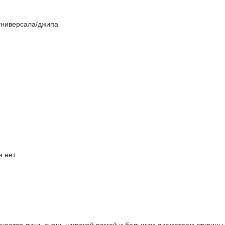
универсала/джипа
я нет