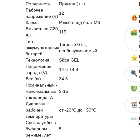
Полярность
Прямая (+ -)
Рабочее
12
напрежение (V)
Клемы
Резьба под болт M6
Емкость по С20,
115
Ач
Тип
Тяговый GEL,
аккумуляторных
необслуживаемый
батарей
Технология
Silica GEL
Напряжение
14.6-14.8
заряда (V)
Вес (кг)
34.5
Номинальный -
максимальный
9-15
ток заряда, А
Диапазон
рабочей
от -20°С до +50°С
температуры
Срок службы в
буферном
5
режиме, лет