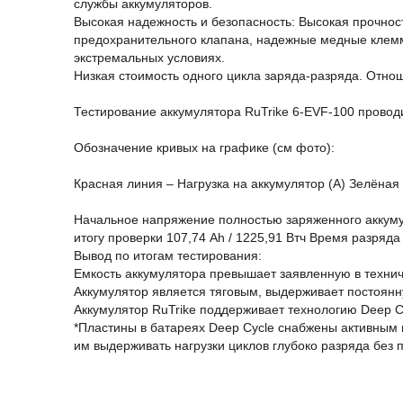
службы аккумуляторов.
Высокая надежность и безопасность: Высокая прочнос
предохранительного клапана, надежные медные клеммы,
экстремальных условиях.
Низкая стоимость одного цикла заряда-разряда. Отнош
Тестирование аккумулятора RuTrike 6-EVF-100 прово
Обозначение кривых на графике (см фото):
Красная линия – Нагрузка на аккумулятор (А) Зелёная
Начальное напряжение полностью заряженного аккумул
итогу проверки 107,74 Ah / 1225,91 Втч Время разряда
Вывод по итогам тестирования:
Емкость аккумулятора превышает заявленную в техниче
Аккумулятор является тяговым, выдерживает постоянн
Аккумулятор RuTrike поддерживает технологию Deep 
*Пластины в батареях Deep Cycle снабжены активным
им выдерживать нагрузки циклов глубоко разряда без 