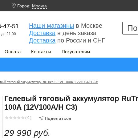

Город:
Москва
Наши магазины
в Москве
3-47-51
Доставка
в день заказа
 до 21:00
Доставка
по России и СНГ
Оплата
Контакты
Покупателям
вый тяговый аккумулятор RuTrike 6-EVF-100A (12V100A/H C3)
Гелевый тяговый аккумулятор RuTri
100A (12V100A/H C3)
( 0 )

Поделиться
29 990 руб.