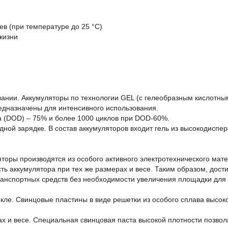
ев (при температуре до 25 °С)
жизни
вании. Аккумуляторы по технологии GEL (с гелеобразным кислотным
едназначены для интенсивного использования.
а (DOD) – 75% и более 1000 циклов при DOD-60%.
ной зарядке. В состав аккумуляторов входит гель из высокодиспе
яторы производятся из особого активного электротехнического мат
ть аккумулятора при тех же размерах и весе. Таким образом, дост
анспортных средств без необходимости увеличения площадки для 
кле. Свинцовые пластины в виде решетки из особого сплава высок
х и весе. Специальная свинцовая паста высокой плотности позволя