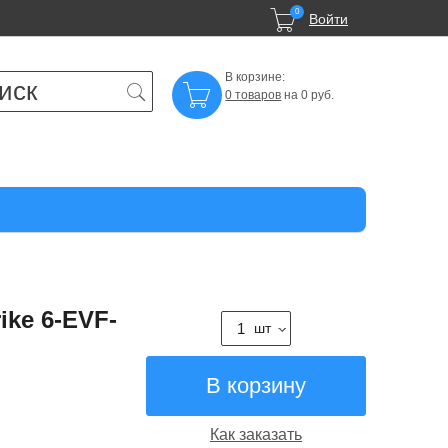

0
Войти
В корзине:

0 товаров
на 0 руб.
ke 6-EVF-
шт
Как заказать