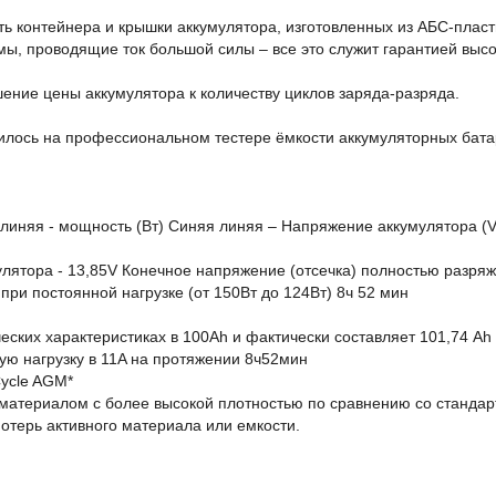
ть контейнера и крышки аккумулятора, изготовленных из АБС-пла
 проводящие ток большой силы – все это служит гарантией высо
ение цены аккумулятора к количеству циклов заряда-разряда.
дилось на профессиональном тестере ёмкости аккумуляторных бат
 линяя - мощность (Вт) Синяя линяя – Напряжение аккумулятора (V
ятора - 13,85V Конечное напряжение (отсечка) полностью разряж
 при постоянной нагрузке (от 150Вт до 124Вт) 8ч 52 мин
ских характеристиках в 100Ah и фактически составляет 101,74 Ah
ую нагрузку в 11A на протяжении 8ч52мин
Cycle AGM*
 материалом с более высокой плотностью по сравнению со станда
потерь активного материала или емкости.