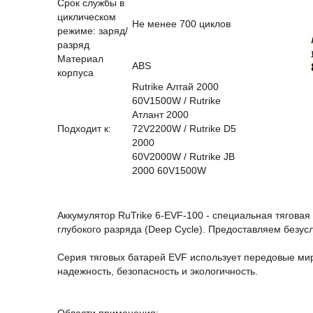
Срок службы в
циклическом
Не менее 700 циклов
режиме: заряд/
разряд
Материал
ABS
корпуса
Rutrike Алтай 2000
60V1500W / Rutrike
Атлант 2000
Подходит к:
72V2200W / Rutrike D5
2000
60V2000W / Rutrike JB
2000 60V1500W
Аккумулятор RuTrike 6-EVF-100 - специальная тягова
глубокого разряда (Deep Cycle). Предоставляем безу
Серия тяговых батарей EVF использует передовые ми
надежность, безопасность и экологичность.